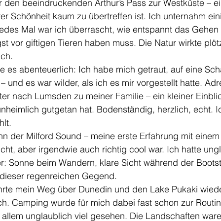
 den beeindruckenden Arthur’s Pass zur Westküste – ein
hrer Schönheit kaum zu übertreffen ist. Ich unternahm ein
des Mal war ich überrascht, wie entspannt das Gehen 
 vor giftigen Tieren haben muss. Die Natur wirkte plötz
ich.
 es abenteuerlich: Ich habe mich getraut, auf eine Sch
– und es war wilder, als ich es mir vorgestellt hatte. Adre
ter nach Lumsden zu meiner Familie – ein kleiner Einblic
nheimlich gutgetan hat. Bodenständig, herzlich, echt. 
hlt.
nn der Milford Sound – meine erste Erfahrung mit einem 
ucht, aber irgendwie auch richtig cool war. Ich hatte ung
r: Sonne beim Wandern, klare Sicht während der Bootsto
 dieser regenreichen Gegend.
rte mein Weg über Dunedin und den Lake Pukaki wiede
ch. Camping wurde für mich dabei fast schon zur Routin
or allem unglaublich viel gesehen. Die Landschaften ware