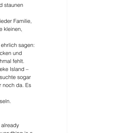
d staunen 
ieder Familie, 
e kleinen, 
ehrlich sagen: 
ücken und 
mal fehlt.
eke Island – 
esuchte sogar 
r noch da. Es 
seln.
 already 