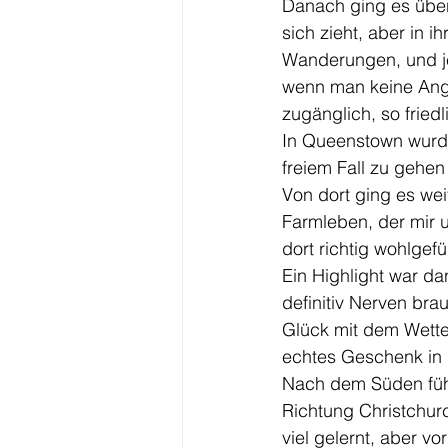
Danach ging es über
sich zieht, aber in i
Wanderungen, und je
wenn man keine Angst
zugänglich, so friedl
In Queenstown wurde
freiem Fall zu gehen 
Von dort ging es wei
Farmleben, der mir u
dort richtig wohlgefü
Ein Highlight war da
definitiv Nerven bra
Glück mit dem Wette
echtes Geschenk in
Nach dem Süden füh
Richtung Christchur
viel gelernt, aber v