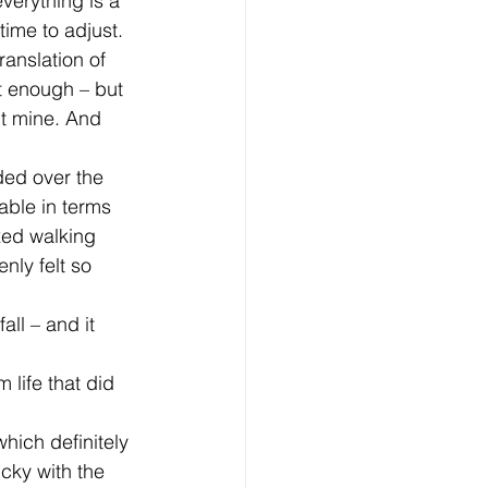
verything is a 
time to adjust.
ranslation of 
’t enough – but 
ut mine. And 
ded over the 
able in terms 
xed walking 
ly felt so 
ll – and it 
 life that did 
hich definitely 
cky with the 