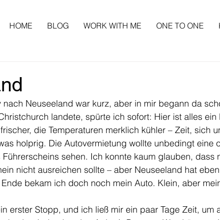
HOME
BLOG
WORK WITH ME
ONE TO ONE
and
 nach Neuseeland war kurz, aber in mir begann da sch
Christchurch landete, spürte ich sofort: Hier ist alles ein
frischer, die Temperaturen merklich kühler – Zeit, sich 
was holprig. Die Autovermietung wollte unbedingt eine off
Führerscheins sehen. Ich konnte kaum glauben, dass 
ein nicht ausreichen sollte – aber Neuseeland hat eben
Ende bekam ich doch noch mein Auto. Klein, aber mei
n erster Stopp, und ich ließ mir ein paar Tage Zeit, u