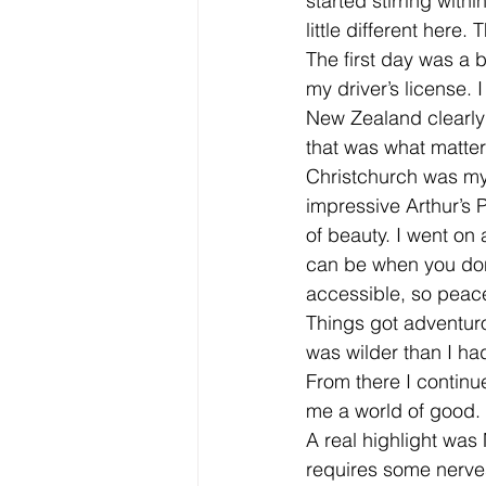
started stirring with
little different here
The first day was a b
my driver’s license. 
New Zealand clearly 
that was what matte
Christchurch was my f
impressive Arthur’s 
of beauty. I went on
can be when you don’
accessible, so peace
Things got adventuro
was wilder than I ha
From there I continued
me a world of good. 
A real highlight was 
requires some nerves,