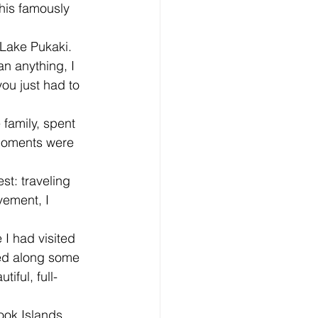
this famously 
Lake Pukaki. 
n anything, I 
ou just had to 
 family, spent 
 moments were 
t: traveling 
vement, I 
 I had visited 
ed along some 
iful, full-
ook Islands.