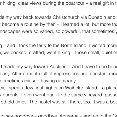
 hiking, clear views during the boat tour – a real gift in 
made my way back towards Christchurch via Dunedin and 
ecome a routine by then – I learned a lot, but more tha
ndscapes were so varied, so powerful, that sometimes y
 – and I took the ferry to the North Island. I visited more
em, we cooked, crafted, went hiking – those small, quiet
 I made my way toward Auckland. And I have to be hones
easy. After a month full of impressions and constant mo
I sometimes missed having company.
, I spent a few final nights on Waiheke Island – a place
y parents. I even went back to the same vineyard, pass
 old times. The hostel was still there, too. It was a beaut
e to say goodbye – goodbye, Aotearoa – and on to the C