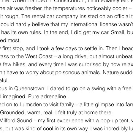
in me. When I landed in Christchurch, I immediately felt: e
. The air was fresher, the temperatures noticeably cooler – 
it rough. The rental car company insisted on an official t
I could hardly believe that my international license wasn
has its own rules. In the end, I did get my car. Small, b
red most.
irst stop, and I took a few days to settle in. Then I hea
Pass to the West Coast – a long drive, but almost unbeat
 a few hikes, and every time I was surprised by how rela
t have to worry about poisonous animals. Nature sudden
ful.
us in Queenstown: I dared to go on a swing with a free fa
d imagined. Pure adrenaline.
 on to Lumsden to visit family – a little glimpse into farm
Grounded, warm, real. I felt truly at home there.
Milford Sound – my first experience with a pop-up tent, w
 but was kind of cool in its own way. I was incredibly lu