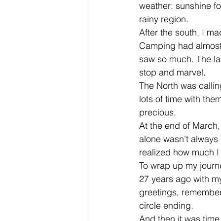
weather: sunshine for
rainy region.
After the south, I 
Camping had almost b
saw so much. The la
stop and marvel.
The North was calling
lots of time with th
precious.
At the end of March,
alone wasn’t always 
realized how much 
To wrap up my journey
27 years ago with m
greetings, remembered
circle ending.
And then it was tim