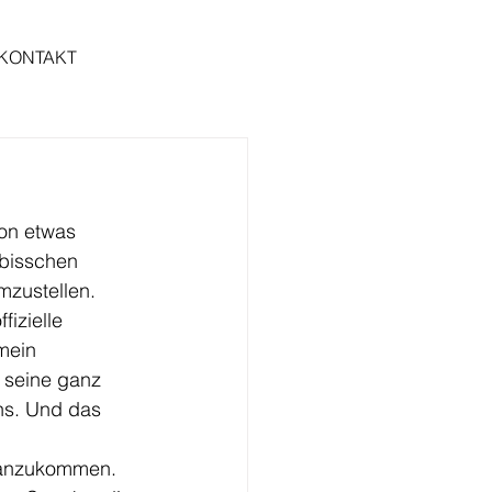
KONTAKT
on etwas 
 bisschen 
umzustellen.
izielle 
mein 
 seine ganz 
ns. Und das 
m anzukommen. 