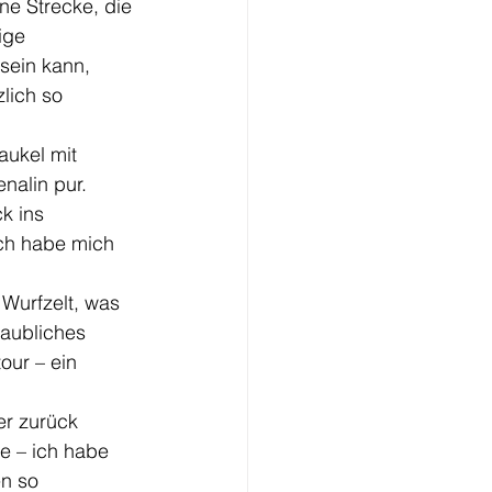
e Strecke, die 
ige 
sein kann, 
lich so 
aukel mit 
nalin pur. 
k ins 
Ich habe mich 
Wurfzelt, was 
laubliches 
ur – ein 
r zurück 
e – ich habe 
n so 