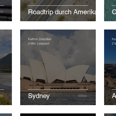
Roadtrip durch Amerika
C
Kathrin Dietziker
Kat
2 Min. Lesezeit
2 
Sydney
A