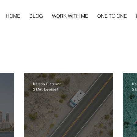
HOME
BLOG
WORK WITH ME
ONE TO ONE
Kathrin Dietziker
Kat
3 Min. Lesezeit
2 