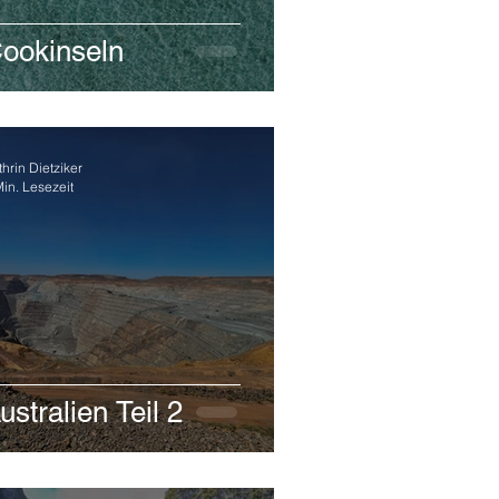
ookinseln
hrin Dietziker
Min. Lesezeit
ustralien Teil 2